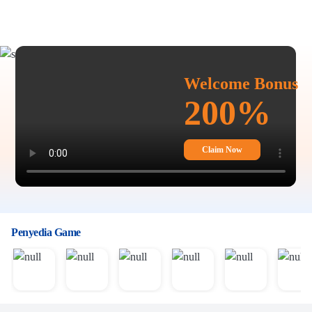
Welcome Bonus
JOKER
HABANERO
MEGA888
200%
Claim Now
DRAGOON SOFT
JDB
NETENT
Penyedia Game
RED TIGER
GAMEPLAY
CQ9