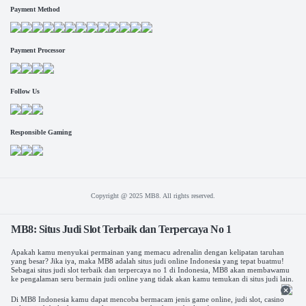
Payment Method
JILI
KINGMIDAS
SIMPLE PLAY
Payment Processor
Follow Us
Responsible Gaming
SABAPLAY
CHIOCE GAMING
Copyright @ 2025 MB8. All rights reserved.
MB8: Situs Judi Slot Terbaik dan Terpercaya No 1
Apakah kamu menyukai permainan yang memacu adrenalin dengan kelipatan taruhan
yang besar? Jika iya, maka MB8 adalah situs judi online Indonesia yang tepat buatmu!
Sebagai situs judi slot terbaik dan terpercaya no 1 di Indonesia, MB8 akan membawamu
ke pengalaman seru bermain judi online yang tidak akan kamu temukan di situs judi lain.
Di MB8 Indonesia kamu dapat mencoba bermacam jenis game online, judi slot, casino